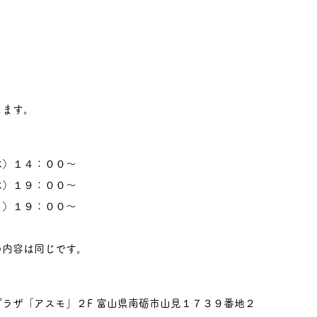
ます。
）１４：００～
）１９：００～
）１９：００～
容は同じです。
「アスモ」２F 富山県南砺市山見１７３９番地２