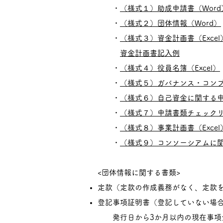
・
（様式１）助成申請書（Word
・
（様式２）団体情報（Word）
・
（様式３）資金計画書（Excel
資金計画書記入例
・
（様式４）役員名簿（Excel）
・
（様式５）ガバナンス・コン
・
（様式６）自己資金に関する申
・
（様式７）申請書類チェックリ
・
（様式８）事業計画書（Excel
・
（様式９）コンソーシアムに関
<団体情報に関する書類>
定款（定款の作成義務がなく、定款
登記事項証明書（登記していない場
発行日から3か月以内の現在事項