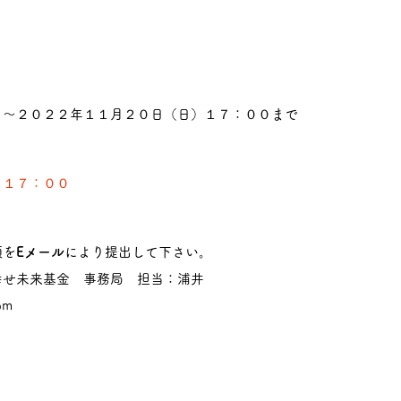
２０２２年１１月２０日（日）１７：００まで
）１７：００
を
Eメール
により提出して下さい。
未来基金 事務局 担当：浦井
om
）