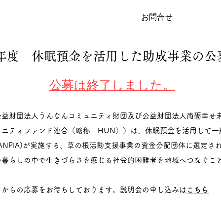
お問合せ
21年度 休眠預金を活用した助成事業の
公募は終了しました。
公益財団法人うんなんコミュニティ財団及び公益財団法人南砺幸せ
ニティファンド連合（略称 HUN））は、
休眠預金
を活用して一
ANPIA)が実施する、草の根活動支援事業の資金分配団体に選定さ
の暮らしの中で生きづらさを感じる社会的困難者を地域へつなぐこ
まからの応募をお待ちしております。説明会の申し込みは
こちら