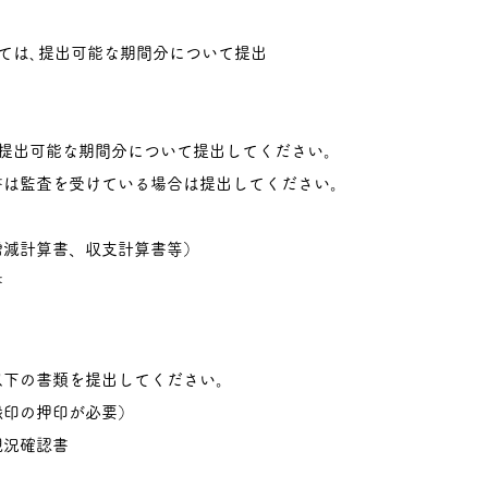
は､提出可能な期間分について提出
、提出可能な期間分について提出してください。
書は監査を受けている場合は提出してください。
増減計算書、収支計算書等）
書
以下の書類を提出してください。
録印の押印が必要）
現況確認書