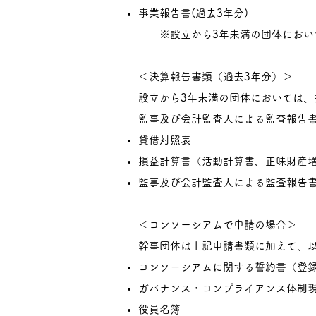
事業報告書(過去3年分)
※設立から3年未満の団体において
＜決算報告書類（過去3年分）＞
設立から3年未満の団体においては
監事及び会計監査人による監査報告
貸借対照表
損益計算書（活動計算書、正味財産
監事及び会計監査人による監査報告
＜コンソーシアムで申請の場合＞
幹事団体は上記申請書類に加えて、
コンソーシアムに関する誓約書（登
ガバナンス・コンプライアンス体制
役員名簿