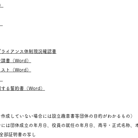
）
）
プライアンス体制現況確認書
請書（Word）
スト（Word）
）
する誓約書（Word）
を作成していない場合には設立趣意書等団体の目的がわかるもの）
合には団体成立の年月日、役員の就任の年月日、商号・正式名称、
全部証明書の写し