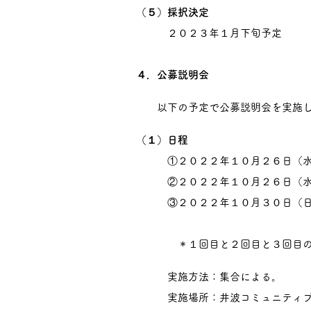
（５）採択決定
２０２３年１月下旬予定
４．公募説明会
以下の予定で公募説明会を実施し
（１）日程
①２０２２年１０月２６日（水
②２０２２年１０月２６日（水
③２０２２年１０月３０日（日
＊１回目と２回目と３回目の内
実施方法：集合による。
実施場所：井波コミュニティプラザ