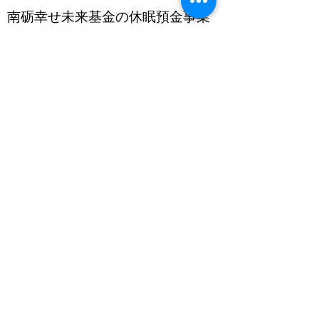
南砺幸せ未来基金の休眠預金事業
【休眠預金活用事業】
休眠預金等とは、10年以上、入出金等の取引
がない
預金等のことです。
休眠預金等（※）は、各金融機関から預金保
険機構に移管された後、毎年度必要な額が
「指定活用団体」に交付されます（指定活用
団体として、一般財団法人日本民間公益活動
連携機構（JANPIA）が2018年に指定されて
います）。
JANPIAに交付された休眠預金等は、行政で
は対応することが難しい社会課題を解決する
ために、民間の団体が行う以下の３分野の活
動に活用されます。
子どもや若者への支援
生活を営む上で困難を有する者への支援
地域活性化への支援
2016年12月に休眠預金等活用法が議員立法
で成立し、2019年度から助成事業が開始。