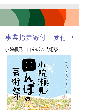
事業指定寄付 受付中
​小院瀬見 田んぼの芸術祭