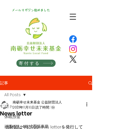
メールマガジン始めました
寄付する
記事
All Posts
南砺幸せ未来基金 公益財団法人
All Posts
2021年11月18日
読了時間: 1分
News letter
休眠預金
頑張る人・地域応援事業
当財団は年に2回news letterを発行して