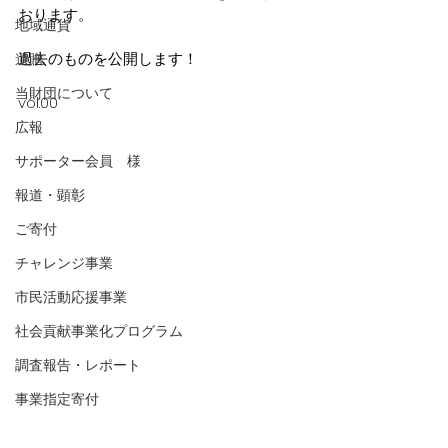
おります。
地域通貨
過去のものを公開します！
遺贈
当財団について
vol.00
広報
サポーター会員 様
報道・顕彰
ご寄付
チャレンジ事業
市民活動応援事業
社会貢献事業化プログラム
調査報告・レポート
事業指定寄付