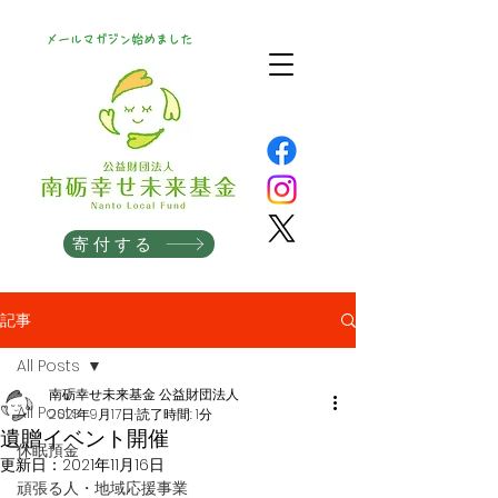
メールマガジン始めました
寄付する
記事
All Posts
南砺幸せ未来基金 公益財団法人
All Posts
2021年9月17日
読了時間: 1分
遺贈イベント開催
休眠預金
更新日：
2021年11月16日
頑張る人・地域応援事業