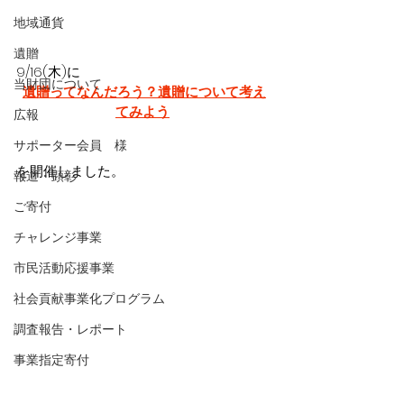
地域通貨
遺贈
9/16(木)に
当財団について
遺贈ってなんだろう？遺贈について考え
てみよう
広報
サポーター会員 様
を開催しました。
報道・顕彰
ご寄付
チャレンジ事業
市民活動応援事業
社会貢献事業化プログラム
調査報告・レポート
事業指定寄付