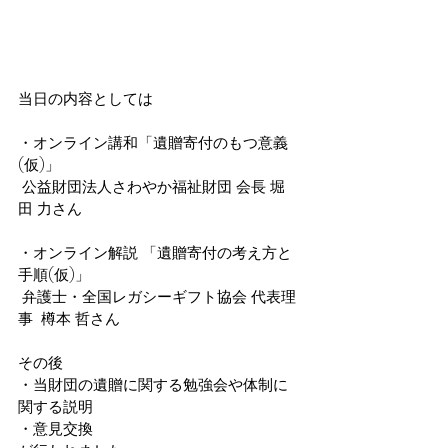
当日の内容としては
・オンライン講和「遺贈寄付のもつ意義
(仮)」 
 公益財団法人さわやか福祉財団 会⻑ 堀
田 力さん
・オンライン解説 「遺贈寄付の考え方と
手順(仮)」
 弁護士・全国レガシーギフト協会 代表理
事  樽本 哲さん
その後
・当財団の遺贈に関する勉強会や体制に
関する説明 
・意見交換