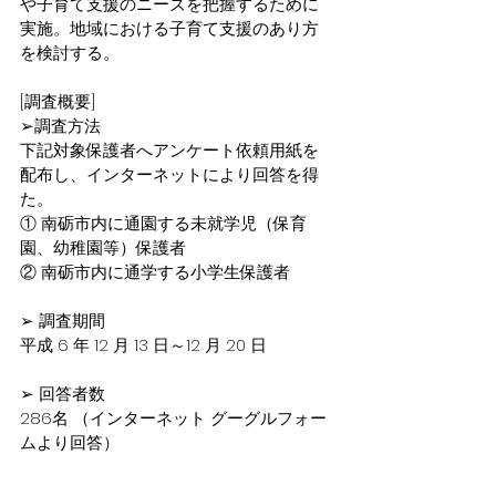
や子育て支援のニーズを把握するために
実施。地域における子育て支援のあり方
を検討する。
[調査概要]
➢調査方法
下記対象保護者へアンケート依頼用紙を
配布し、インターネットにより回答を得
た。
① 南砺市内に通園する未就学児（保育
園、幼稚園等）保護者
② 南砺市内に通学する小学生保護者
➢ 調査期間
平成 6 年 12 月 13 日～12 月 20 日
➢ 回答者数
286名 （インターネット グーグルフォー
ムより回答）