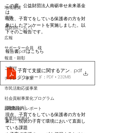
この度、公益財団法人南砺幸せ未来基金
地域通貨
は
遺贈
現在、子育てをしている保護者の方を対
象にしたアンケートを実施しました。以
当財団について
下そのご報告です。
広報
サポーター会員 様
報告書pdfはこちら
報道・顕彰
ご寄付
子育て支援に関するアンケート調査‗暫定
.pdf
ダウンロード：PDF • 2.32MB
チャレンジ事業
市民活動応援事業
社会貢献事業化プログラム
[調査目的]
調査報告・レポート
現在、子育てをしている保護者の方を対
事業指定寄付
象に、現状の子育て環境において直面し
ている課題