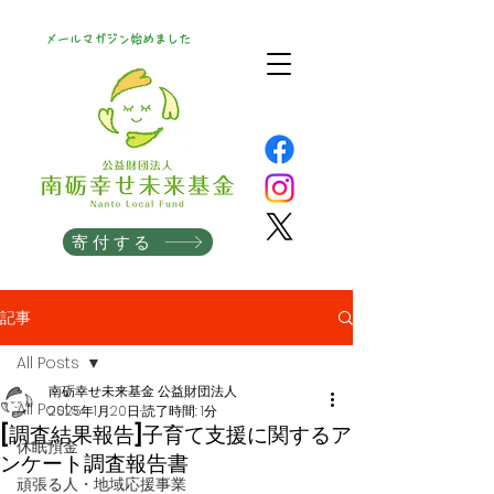
メールマガジン始めました
寄付する
記事
All Posts
南砺幸せ未来基金 公益財団法人
All Posts
2025年1月20日
読了時間: 1分
[調査結果報告]子育て支援に関するア
休眠預金
ンケート調査報告書
頑張る人・地域応援事業