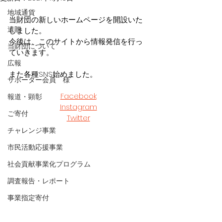
地域通貨
当財団の新しいホームページを開設いた
遺贈
しました。
今後は、このサイトから情報発信を行っ
当財団について
ていきます。
広報
また各種SNS始めました。
サポーター会員 様
Facebook
報道・顕彰
Instagram
ご寄付
Twitter
チャレンジ事業
市民活動応援事業
社会貢献事業化プログラム
調査報告・レポート
事業指定寄付