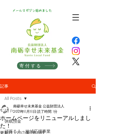
メールマガジン始めました
寄付する
記事
All Posts
南砺幸せ未来基金 公益財団法人
All Posts
2021年8月18日
読了時間: 1分
ホームページをリニューアルしまし
休眠預金
た！
頑張る人・地域応援事業
更新日：
2021年11月16日