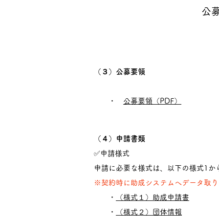
公
（３）
公募要領
・
公募要領（PDF）
（４）申請書類
✅申請様式
申請に必要な様式は、以下の様式1か
※契約時に助成システムへデータ取り
・
（様式１）助成申請書
・
（様式２）団体情報