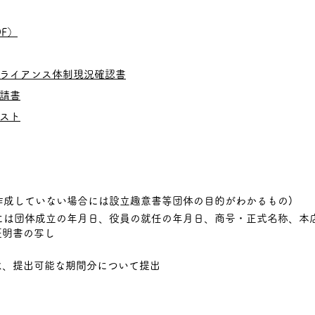
F）
ライアンス体制現況確認書
請書
スト
を作成していない場合には設立趣意書等団体の目的
がわかるもの)
には団体成立の年月日、役員の就任の年月日、商
号・正式名称、本店
証明書の写し
ては、提出可能な期間分について提出