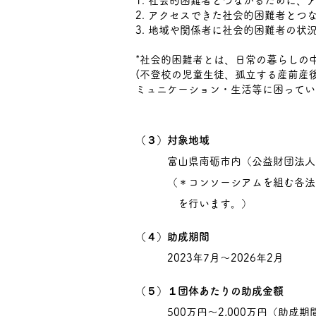
1. 社会的困難者とつながるために
2. アクセスできた社会的困難者とつ
3. 地域や関係者に社会的困難者の状
*社会的困難者とは、日常の暮らしの
(不登校の児童生徒、孤立する産前産
ミュニケーション・生活等に困ってい
（３）対象地域
富山県南砺市内（公益財団法人南
（＊
コンソーシアムを組む各法
を行います。
）
（４）助成期間
2023年7月〜2026年2月
（５）１団体あたりの助成金額
500万円〜2,000万円（助成期