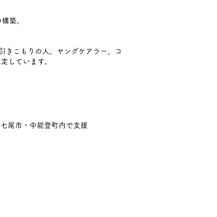
の構築。
引きこもりの人、ヤングケアラー、コ
想定しています。
は七尾市・中能登町内で支援