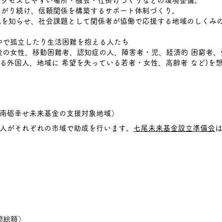
、アクセスしやすい場所・機会・仕掛けづくりなどの環境整備。
ながり続け、信頼関係を構築するサポート体制づくり。
況を知らせ、社会課題として関係者が協働で応援する地域
のしくみ
中で孤立したり生活困難を抱える人たち
後の女性、移動困難者、認知症の人、障害者・児、経済的 困窮者、
る外国人、地域に 希望を失っている若者・女性、高齢者 など)を
砺幸せ未来基金の支援対象地域）
人がそれぞれの市域で助成を行います。
七尾未来基金設立準備会
間総額）