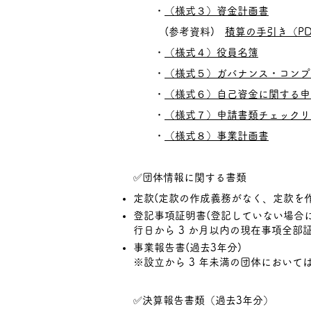
・
（様式３）資金計画書
(参考資料)
積算の手引き（PD
・
（様式４）役員名簿
・
（様式５）ガバナンス・コンプ
・
（様式６）自己資金に関する申
・
（様式７）申請書類チェックリ
・
（様式８）事業計画書
​
✅
団体情報に関する書類
定款(定款の作成義務がなく、定款
登記事項証明書(登記していない場合
行日から 3 か月以内の現在事項全部
事業報告書(過去3年分)
※設立から 3 年未満の団体におい
✅
決算報告書類（過去3年分）