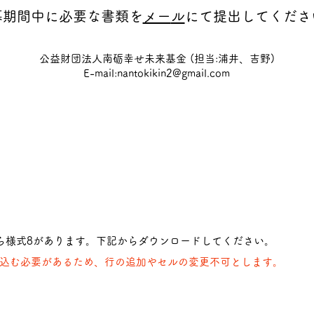
募期間中に必要な書類を
メー
ル
にて提出してくだ
さ
公益財団法人南砺幸せ未来基金 (担当:浦井、吉野)
E-mail:
nantokikin2@gmail.com
ら様式8があります。下記からダウンロードしてください。
込む必要があるため、行の追加やセルの変更不可とします。