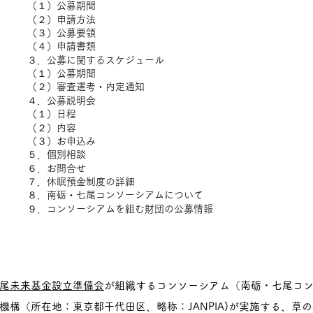
（１）公募期間
（２）申請方法
（３）公募要領
（４）申請書類
３．公募に関するスケジュール
（１）公募期間
（２）審査選考・内定通知
４．公募説明会
（１）日程
（２）内容
（３）お申込み
５．個別相談
６．お問合せ
７．休眠預金制度の詳細
８．南砺・七尾コンソーシアムについて
９．コンソーシアムを組む財団の公募情報
尾未来基金設立準備会
が組織するコンソーシアム（南砺・七尾コ
機構（所在地：東京都千代田区、略称：JANPIA)が実施する、草