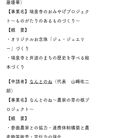
藤優華）
【事業名】瑞泉寺のおみやげプロジェク
ト～ものがたりのあるものづくり～
【概 要】
・オリジナルお念珠「ジュ・ジュエリ
ー」づくり
・瑞泉寺と井波のまちの歴史を学べる絵
本づくり
【申請者】
なんとのね
（代表 山﨑佑二
郎）
【事業名】なんとのね～農家の草の根プ
ロジェクト～
【概 要】
・参画農家との協力・連携体制構築と農
産物等販売・宣伝力の強化