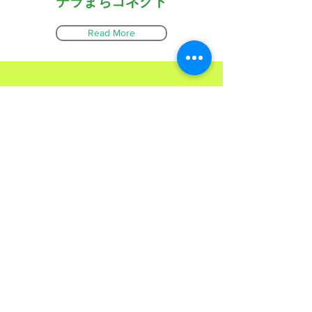
テラまちコネクト
Read More
ふくみっつ
Read More
〒932-0231​ 富山県南砺市山見1739番地2​ ​​井波