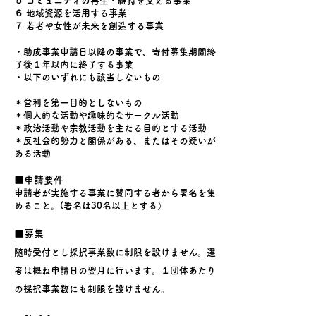
５ コミュニティの再生・維持を支える事業
６ 地域資源を活用する事業
７ 若者や女性が未来を創造する事業
・助成事業申請日以降の事業で、寄付募集期間終
了後１年以内に終了する事業
・以下のいずれにも該当しないもの
＊営利を第一目的としないもの
＊個人的な活動や趣味的なサークル活動
＊政治活動や宗教活動を主たる目的とする活動
＊反社会的勢力と関係がある、またはその疑いが
ある活動
■申請要件
申請者が実施する事業に賛同する者から署名を集
めること。(署
名は30名以上とする）
■募集
随時受付とし採択事業数に制限を設けません。選
考は概ね申請日の翌月に行います。
１団体あたり
の採択事業数にも制限を設けません。