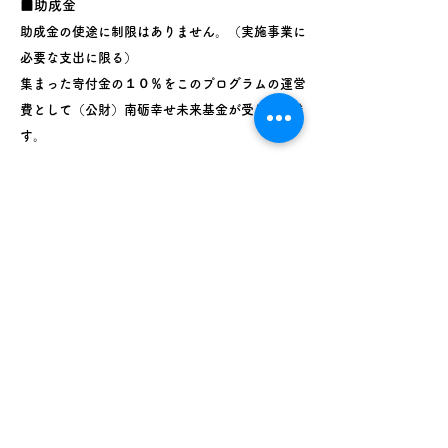
■助成金
助成金の使途に制限はありません。（実施事業に
必要な支出に限る）
集まった寄付金の１０％をこのプログラムの運営
費として（公財）南砺幸せ未来基金が受け取りま
す。
■
助成限度額
実施事業にかかる費用は100％申請可能です。
助成金の使途に制限はありません。（実施事業に
必要な支出に限る）
助成される金額は、寄付募集額を上限として、
実際に集まった寄付金額によります。
寄付募集額は、申請額に当財団の運営費等を加
えた額となります。
寄付募集額は助成決定後、申請額をもとに決定
します。
※当財団の承認の際に事業内容や寄付募集額な
どの変更を求める場合があります。