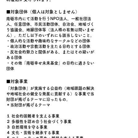
■
対象団体（個人は対象としません）
南砺市内にて活動を行うNPO法人、一般社団法
人、任意団体、市民活動団体、自治会、地域づく
り協議会、地縁団体等（法人格の有無は問いませ
ん）。ただし以下のいずれにも該当しないこと。
・個人的な活動や趣味的なサークルなどの団体
・政治活動や宗教活動を主たる目的とする団体
・反社会的勢力と関係がある、またはその疑いが
ある団体
・その他「南砺幸せ未来基金」の目的に適さない
団体
■対象事業
「対象団体」が実施する公益的（地域課題の解決
や地域社会の健全な発展に貢献する）な事業で当
財団が掲げるテーマに沿ったもの。
＊当財団が掲げるテーマ
１ 社会的困難者を支える事業
２ 多様性を認め合う社会づくり事業
３ 自然環境を守る事業
４ 文化・芸術を継承する事業