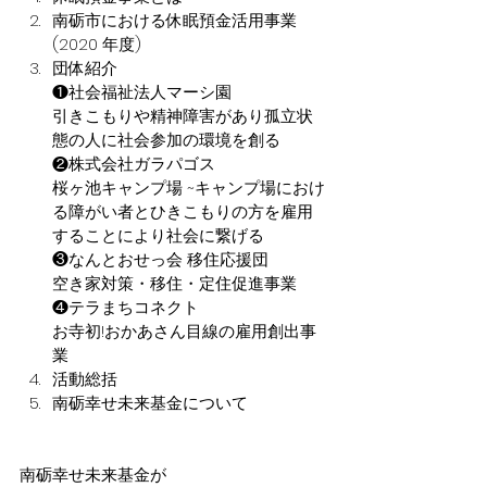
南砺市における休眠預金活用事業
(2020 年度) 
団体紹介
❶社会福祉法人マーシ園
引きこもりや精神障害があり孤立状
態の人に社会参加の環境を創る
❷株式会社ガラパゴス
桜ヶ池キャンプ場 ~キャンプ場におけ
る障がい者とひきこもりの方を雇用
することにより社会に繋げる
❸なんとおせっ会 移住応援団
空き家対策・移住・定住促進事業
❹テラまちコネクト
お寺初!おかあさん目線の雇用創出事
業 
活動総括 
南砺幸せ未来基金について 
南砺幸せ未来基金が