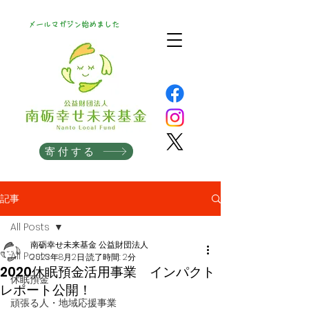
メールマガジン始めました
寄付する
記事
All Posts
南砺幸せ未来基金 公益財団法人
All Posts
2023年8月2日
読了時間: 2分
2020休眠預金活用事業 インパクト
休眠預金
レポート公開！
頑張る人・地域応援事業