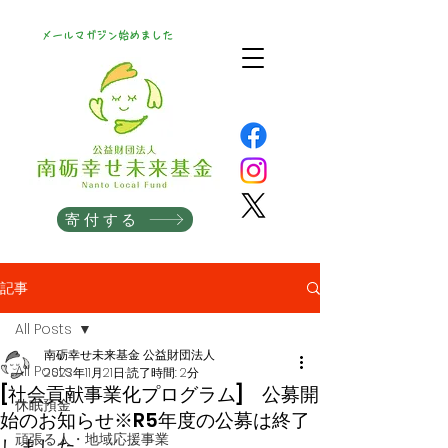
メールマガジン始めました
寄付する
記事
All Posts
南砺幸せ未来基金 公益財団法人
All Posts
2023年11月21日
読了時間: 2分
[社会貢献事業化プログラム] 公募開
休眠預金
始のお知らせ※R5年度の公募は終了
頑張る人・地域応援事業
しました