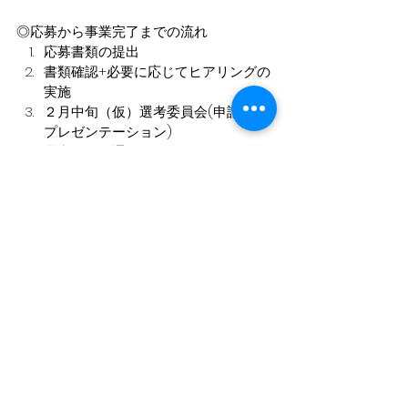
◎応募から事業完了までの流れ
応募書類の提出​
書類確認+必要に応じてヒアリングの
実施
２月中旬（仮）選考委員会(申請者の
プレゼンテーション)
選考結果の通知
採択団体向け説明会
事業実施
継続審査会（年に１回）
事業実績報告書・領収書の提出（毎
年度）
精算・助成額確定・支払い（年度ご
と）
報告会にて活動報告
◎
問い合わせ
まずはお問い合わせください！