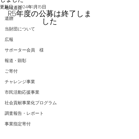
更新日：
2024年1月15日
地域通貨
R5年度の公募は終了しま
遺贈
した
当財団について
広報
サポーター会員 様
報道・顕彰
ご寄付
チャレンジ事業
市民活動応援事業
社会貢献事業化プログラム
調査報告・レポート
事業指定寄付