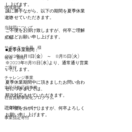
し上げます。
地域通貨
誠に勝手ながら、以下の期間を夏季休業
とさせていただきます。
遺贈
当財団について
ご不便をお掛け致しますが、何卒ご理解
のほどお願い申し上げます。
広報
サポーター会員 様
■夏季休業期間：
2023年8月11日(金)　～　8月15日(火)
報道・顕彰
※2023年8月16日(水)より、通常通り営業
ご寄付
いたします。
チャレンジ事業
夏季休業期間中に頂きましたお問い合わ
市民活動応援事業
せにつきましては、
順次対応させていただきます。
社会貢献事業化プログラム
調査報告・レポート
ご不便をおかけしますが、何卒よろしく
お願い申し上げます。
事業指定寄付