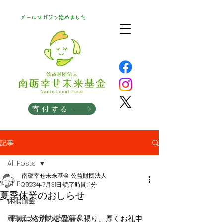
メールマガジン始めました
寄付する
記事
All Posts
南砺幸せ未来基金 公益財団法人
All Posts
2023年7月31日
読了時間: 1分
夏季休業のおしらせ
休眠預金
頑張る人・地域応援事業
平素は格別のご愛顧を賜り、厚くお礼申