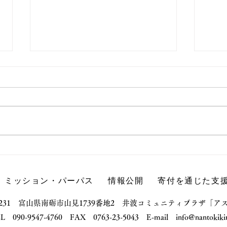
[調査結果報告]R5年度 南砺
20
市における新規就農者アンケ
業報
ート結果について
版）
ミッション・パーパス
情報公開
寄付を通じた支
-0231​ 富山県南砺市山見1739番地2​ ​​井波コミュニティプラザ「
L 090-9547-4760 ​FAX 0763-23-5043 E-mail
info@nantokiki