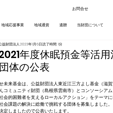
お問合せ
・地域応援事業
地域通貨
遺贈
当財団について
公益財団法人
2023年1月6日
読了時間: 1分
顕彰
ご寄付
チャレンジ事業
市民活動応援事業
 2021年度休眠預金等活
団体の公表
調査報告・レポート
事業指定寄付
せ未来基金は、公益財団法人東近江三方よし基金（滋賀
んコミュニティ財団（島根県雲南市）とコンソーシアム
社会的困難者を支えるローカルアクション」をテーマに
社会課題の解決に総働で挑戦する団体を募集しました。
決定しましたので公表いたします。