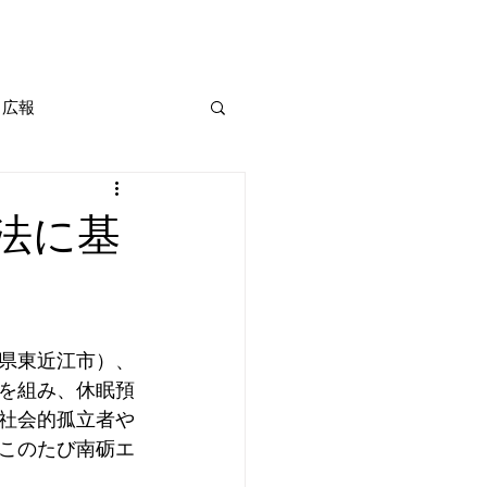
広報
用法に基
県東近江市）、
を組み、休眠預
社会的孤立者や
このたび南砺エ