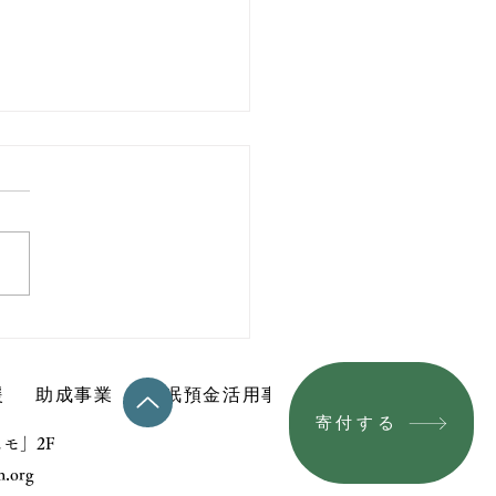
20休眠預金活用事業 事
告書（コンソーシアム
公開！
援
助成事業
休眠預金活用事業
相談・通報窓口
寄付する
アスモ」2F
n.org