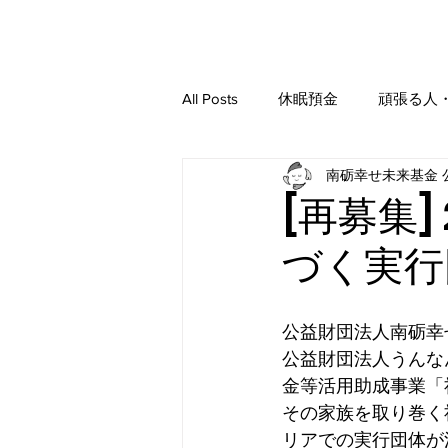
All Posts
休眠預金
頑張る人
南砺幸せ未来基金 
サポーター会員 様
報道・
[再募集]
づく実行
社会貢献事業化プログラム
公益財団法人南砺幸
公益財団法人うんな
金等活用助成事業「
その家族を取り巻く
リアでの実行団体が