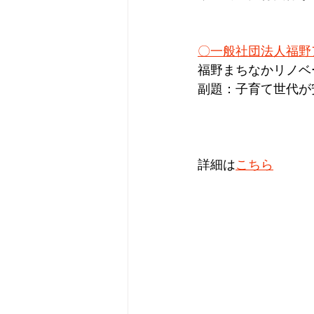
〇一般社団法人福野
福野まちなかリノヘ
​副題：子育て世代
詳細は
こちら