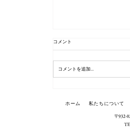
コメント
コメントを追加…
[調査結果報告]R6年度 南砺
市における新規就農者アンケ
ート結果について
ホーム
私たちについて
〒932
TE