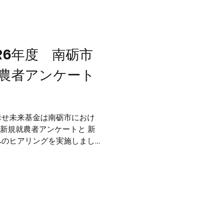
R6年度 南砺市
農者アンケート
幸せ未来基金は南砺市におけ
度）新規就農者アンケートと 新
へのヒアリングを実施しまし
告書pdf [調査概要] 新規
支援策を検討するために、令