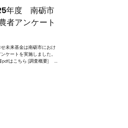
R5年度 南砺市
農者アンケート
幸せ未来基金は南砺市におけ
アンケートを実施しました。
pdfはこちら [調査概要] 新
な支援策を検討するために、
市で就農された方を対象にアンケ