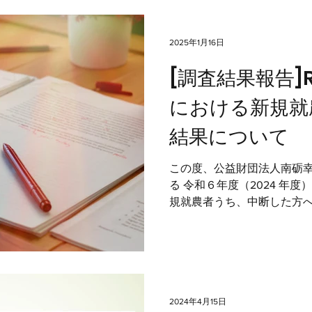
2025年1月16日
[調査結果報告]
における新規就
結果について
この度、公益財団法人南砺
る 令和６年度（2024 年
規就農者うち、中断した方
た。 以下そのご報告です。 報
就農者の方々への効果的な
和...
2024年4月15日